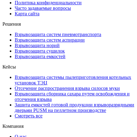
Политика конфиденциальности
Часто задаваемые вопросы
Карта сайта
Решения
Взрывозащита систем пневмотранспорта
Взрывозащита систем аспирации
Взрывозащита норий
Взрывозащита сушилок
Взрывозащита емкостей
Кейсы
Взрывозащита системы пылеприготовления котельных
установок ТЭЦ
Отсечение распространения взрыва силосов муки
Взрывозащита сборника сахара путем освобождения и
отсечения взрыва
Защита емкостей готовой продукции взрыворазрядными
дверьми PUSM на пеллетном производстве
Смотреть все
Компания
О нас