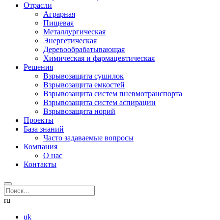
Отрасли
Аграрная
Пищевая
Металлургическая
Энергетическая
Деревообрабатывающая
Химическая и фармацевтическая
Решения
Взрывозащита сушилок
Взрывозащита емкостей
Взрывозащита систем пневмотранспорта
Взрывозащита систем аспирации
Взрывозащита норий
Проекты
База знаний
Часто задаваемые вопросы
Компания
О нас
Контакты
ru
uk