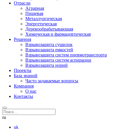
Отрасли
Аграрная
Пищевая
Металлургическая
Энергетическая
Деревообрабатывающая
Химическая и фармацевтическая
Решения
Взрывозащита сушилок
Взрывозащита емкостей
Взрывозащита систем пневмотранспорта
Взрывозащита систем аспирации
Взрывозащита норий
Проекты
База знаний
Часто задаваемые вопросы
Компания
О нас
Контакты
ru
uk