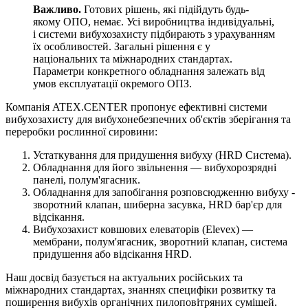
Важливо.
Готових рішень, які підійдуть будь-
якому ОПО, немає. Усі виробництва індивідуальні,
і системи вибухозахисту підбирають з урахуванням
їх особливостей. Загальні рішення є у
національних та міжнародних стандартах.
Параметри конкретного обладнання залежать від
умов експлуатації окремого ОПЗ.
Компанія ATEX.CENTER пропонує ефективні системи
вибухозахисту для вибухонебезпечних об'єктів зберігання та
переробки рослинної сировини:
Устаткування для придушення вибуху (HRD Система).
Обладнання для його звільнення — вибухорозрядні
панелі, полум'ягасник.
Обладнання для запобігання розповсюдженню вибуху -
зворотний клапан, шиберна засувка, HRD бар'єр для
відсікання.
Вибухозахист ковшових елеваторів (Elevex) —
мембрани, полум'ягасник, зворотний клапан, система
придушення або відсікання HRD.
Наш досвід базується на актуальних російських та
міжнародних стандартах, знаннях специфіки розвитку та
поширення вибухів органічних пилоповітряних сумішей.