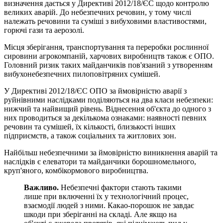
визначення дається у Директиві 2012/18/ЄС щодо контролю
великих аварій. До небезпечних речовин, у тому числі
належать речовини та суміші з вибуховими властивостями,
горючі гази та аерозолі.
Місця зберігання, транспортування та переробки рослинної
сировини агрокомпаній, харчових виробництв також є ОПО.
Головний ризик таких майданчиків пов'язаний з утворенням
вибухонебезпечних пилоповітряних сумішей.
У Директиві 2012/18/ЄС ОПО за ймовірністю аварії з
руйнівними наслідками поділяються на два класи небезпеки:
нижчий та найвищий рівень. Віднесення об'єкта до одного з
них проводиться за декількома ознаками: наявності певних
речовин та сумішей, їх кількості, близькості інших
підприємств, а також соціальних та житлових зон.
Найбільш небезпечними за ймовірністю виникнення аварій та
наслідків є елеватори та майданчики борошномельного,
круп'яного, комбікормового виробництва.
Важливо.
Небезпечні фактори стають такими
лише при включенні їх у технологічний процес,
взаємодії людей з ними. Какао-порошок не завдає
шкоди при зберіганні на складі. Але якщо на