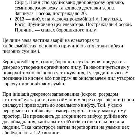
Сирія. Повністю зруйновано двоповерхову будівлю,
семиповерхову вежу та конвеєр доставки зерна.
Загинула 1 особа, постраждало 20.
2013
— вибух на масложирокомбінаті м. Іркутська,
Росія. Зруйновано цех елеватора. Постраждали 4 особи.
Причина — спалах борошняного пилу.
Це лише мала частина аварій на елеваторах та
хлібокомбінатах, основною причиною яких стали вибухи
пилових сумішей.
Зерно, комбікорм, силос, борошно, сухі харчові продукти -
джерело утворення органічного пилу. Та накопичується як у
поверхні технологічного устаткування, і усередині нього. У
поєднанні з киснем або повітрям як окислювачем пил утворює
горючу пилоповітряну суміш.
При ініціації джерелом запалювання (іскрою, розрядом
статичної електрики, самозайманням через перегрівання) вона
спалахує і призводить до локального вибуху. Той, у свою
чергу, миттєво збільшує температуру та тиск у замкнутому
просторі. Це призводить до вторинного вибуху, руйнівного
для обладнання, капітальних об'єктів та смертельного для
людини. Така катастрофа здатна перетворити на уламки цех
або будівлю за 1-2 хвилини.