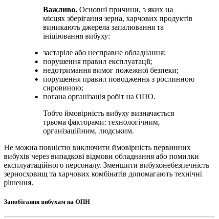
Важливо.
Основні причини, з яких на
місцях зберігання зерна, харчових продуктів
виникають джерела запалювання та
ініціювання вибуху:
застаріле або несправне обладнання;
порушення правил експлуатації;
недотримання вимог пожежної безпеки;
порушення правил поводження з рослинною
сировиною;
погана організація робіт на ОПО.
Тобто ймовірність вибуху визначається
трьома факторами: технологічним,
організаційним, людським.
Не можна повністю виключити ймовірність первинних
вибухів через випадкові відмови обладнання або помилки
експлуатаційного персоналу. Зменшити вибухонебезпечність
зерносховищ та харчових комбінатів допомагають технічні
рішення.
Запобігання вибухам на ОПН