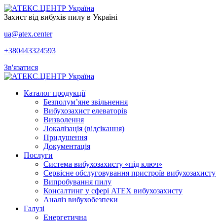
Захист від вибухів пилу в Україні
ua@atex.center
+380443324593
Зв'язатися
Каталог продукції
Безполум’яне звільнення
Вибухозахист елеваторів
Визволення
Локалізація (відсікання)
Придушення
Документація
Послуги
Система вибухозахисту «під ключ»
Сервісне обслуговування пристроїв вибухозахисту
Випробування пилу
Консалтинг у сфері ATEX вибухозахисту
Аналіз вибухобезпеки
Галузі
Енергетична