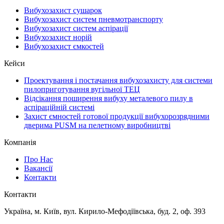
Вибухозахист сушарок
Вибухозахист систем пневмотранспорту
Вибухозахист систем аспірації
Вибухозахист норій
Вибухозахист ємкостей
Кейси
Проектування і постачання вибухозахисту для системи
пилоприготування вугільної ТЕЦ
Відсікання поширення вибуху металевого пилу в
аспіраційній системі
Захист ємностей готової продукції вибухорозрядними
дверима PUSM на пелетному виробництві
Компанія
Про Нас
Вакансії
Контакти
Контакти
Україна, м. Київ, вул. Кирило-Мефодіївська, буд. 2, оф. 393