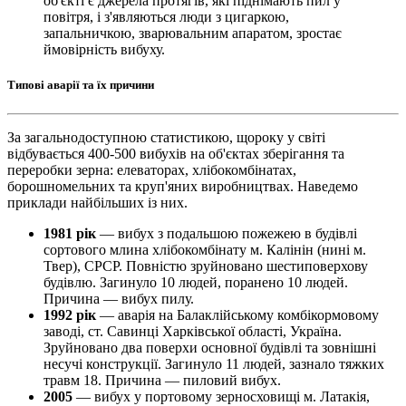
об'єкті є джерела протягів, які піднімають пил у
повітря, і з'являються люди з цигаркою,
запальничкою, зварювальним апаратом, зростає
ймовірність вибуху.
Типові аварії та їх причини
За загальнодоступною статистикою, щороку у світі
відбувається 400-500 вибухів на об'єктах зберігання та
переробки зерна: елеваторах, хлібокомбінатах,
борошномельних та круп'яних виробництвах. Наведемо
приклади найбільших із них.
1981 рік
— вибух з подальшою пожежею в будівлі
сортового млина хлібокомбінату м. Калінін (нині м.
Твер), СРСР. Повністю зруйновано шестиповерхову
будівлю. Загинуло 10 людей, поранено 10 людей.
Причина — вибух пилу.
1992 рік
— аварія на Балаклійському комбікормовому
заводі, ст. Савинці Харківської області, Україна.
Зруйновано два поверхи основної будівлі та зовнішні
несучі конструкції. Загинуло 11 людей, зазнало тяжких
травм 18. Причина — пиловий вибух.
2005
— вибух у портовому зерносховищі м. Латакія,