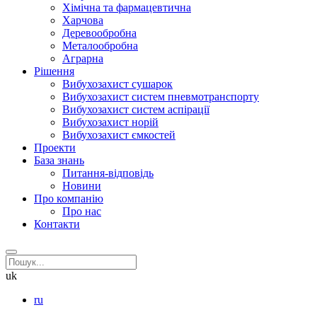
Хімічна та фармацевтична
Харчова
Деревообробна
Металообробна
Аграрна
Рішення
Вибухозахист сушарок
Вибухозахист систем пневмотранспорту
Вибухозахист систем аспірації
Вибухозахист норій
Вибухозахист ємкостей
Проекти
База знань
Питання-відповідь
Новини
Про компанію
Про нас
Контакти
uk
ru