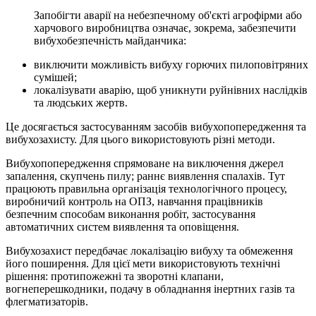
Запобігти аварії на небезпечному об'єкті агрофірми або
харчового виробництва означає, зокрема, забезпечити
вибухобезпечність майданчика:
виключити можливість вибуху горючих пилоповітряних
сумішей;
локалізувати аварію, щоб уникнути руйнівних наслідків
та людських жертв.
Це досягається застосуванням засобів вибухопопередження та
вибухозахисту. Для цього використовують різні методи.
Вибухопопередження спрямоване на виключення джерел
запалення, скупчень пилу; раннє виявлення спалахів. Тут
працюють правильна організація технологічного процесу,
виробничий контроль на ОПЗ, навчання працівників
безпечним способам виконання робіт, застосування
автоматичних систем виявлення та оповіщення.
Вибухозахист передбачає локалізацію вибуху та обмеження
його поширення. Для цієї мети використовують технічні
рішення: протипожежні та зворотні клапани,
вогнеперешкодники, подачу в обладнання інертних газів та
флегматизаторів.