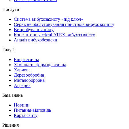
Послуги
Система вибухозахисту «під ключ»
Сервісне обслуговування пристроїв вибухозахисту
Випробування пилу
Консалтинг у сфері ATEX вибухозахисту
Аналіз вибухобезпеки
Галузі
Енергетична
Хімічна та фармацевтична
Харчова
Деревообробна
Металообробна
Аграрна
База знань
Новини
Питання-відповідь
Карта сайту
Рішення