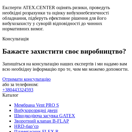
Експерти ATEX.CENTER оцінять ризики, проведуть
необхідні розрахунки та оцінку вибухонебезпечності
обладнання, підберуть ефективне рішення для його
вибухозахисту у суворій відповідності до чинних
нормативних вимог.
Консультація
Бажаєте захистити своє виробництво?
Запишіться на консультацію наших експертів і ми надамо вам
всю необхідну інформацію про те, чим ми можемо допомогти.
Отримати консультацію
або за телефоном:
+380443324593
Каталог
Мембрана Vent PRO S
Вибухорозрядні двері
Швидкодіюча засувка GATEX
Зворотний клапан B-FLAP
HRD-бар’єр
Пламегасник FLEX R