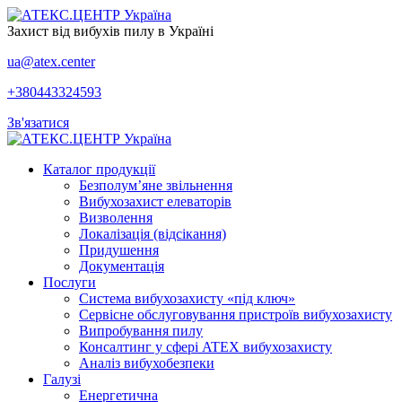
Захист від вибухів пилу в Україні
ua@atex.center
+380443324593
Зв'язатися
Каталог продукції
Безполум’яне звільнення
Вибухозахист елеваторів
Визволення
Локалізація (відсікання)
Придушення
Документація
Послуги
Система вибухозахисту «під ключ»
Сервісне обслуговування пристроїв вибухозахисту
Випробування пилу
Консалтинг у сфері ATEX вибухозахисту
Аналіз вибухобезпеки
Галузі
Енергетична