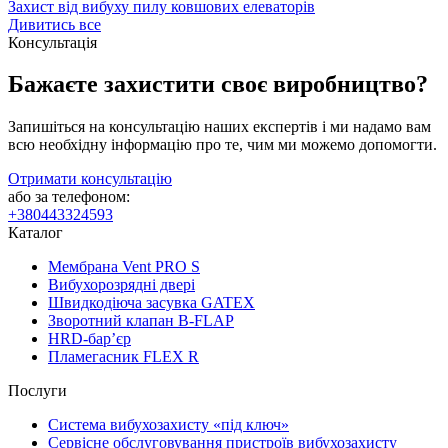
Захист від вибуху пилу ковшових елеваторів
Дивитись все
Консультація
Бажаєте захистити своє виробництво?
Запишіться на консультацію наших експертів і ми надамо вам
всю необхідну інформацію про те, чим ми можемо допомогти.
Отримати консультацію
або за телефоном:
+380443324593
Каталог
Мембрана Vent PRO S
Вибухорозрядні двері
Швидкодіюча засувка GATEX
Зворотний клапан B-FLAP
HRD-бар’єр
Пламегасник FLEX R
Послуги
Система вибухозахисту «під ключ»
Сервісне обслуговування пристроїв вибухозахисту