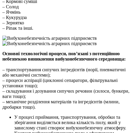
– Кормові суміші
– Солод
– Ячмінь
– Кукурудза
– Зернятко
– Ріпак та інші.
Основні технологічні процеси, пов’язані з потенційною
небезпекою виникнення вибухонебезпечного середовища:
– транспортування сипучих інгредієнтів (норії, пневматичні
або механічні системи);
– процеси аспірації (циклонні сепаратори, фільтрувальні
установки тощо);
– складування і дозування сипучих речовин (силоси, бункери,
ваги тощо);
– механічне розділення матеріалів та інгредієнтів (млини,
дробарки тощо).
У процесі приймання, транспортування, обробки та
зберігання виділяється велика кількість пилу, який у
завислому стані створює вибухонебезпечну атмосферу.