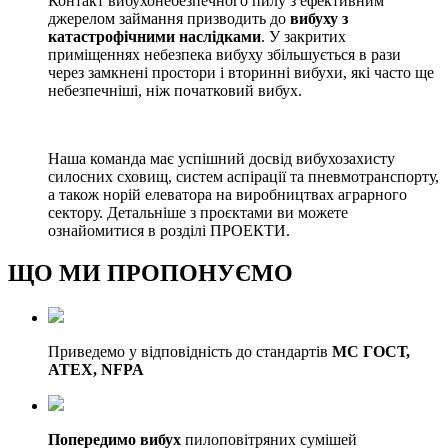
Контакт вибухонебезпечного пилу з ефективним
джерелом займання призводить до
вибуху з
катастрофічними наслідками
. У закритих
приміщеннях небезпека вибуху збільшується в рази
через замкнені простори і вторинні вибухи, які часто ще
небезпечніші, ніж початковий вибух.
Наша команда має успішний досвід вибухозахисту
силосних сховищ, систем аспірації та пневмотранспорту,
а також норій елеватора на виробництвах аграрного
сектору. Детальніше з проєктами ви можете
ознайомитися в розділі ПРОЕКТИ.
ЩО МИ ПРОПОНУЄМО
Приведемо у відповідність до стандартів
МС ГОСТ,
ATEX, NFPA
Попередимо вибух
пилоповітряних сумішей