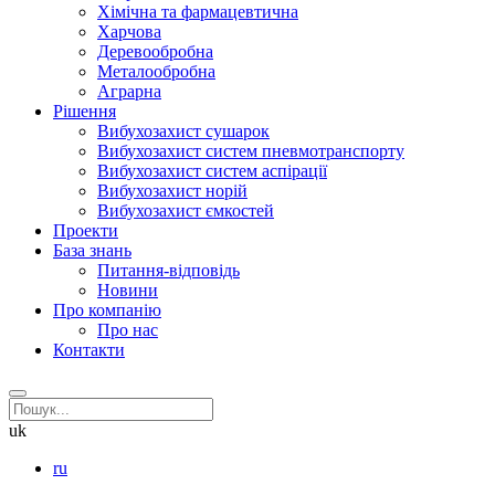
Хімічна та фармацевтична
Харчова
Деревообробна
Металообробна
Аграрна
Рішення
Вибухозахист сушарок
Вибухозахист систем пневмотранспорту
Вибухозахист систем аспірації
Вибухозахист норій
Вибухозахист ємкостей
Проекти
База знань
Питання-відповідь
Новини
Про компанію
Про нас
Контакти
uk
ru