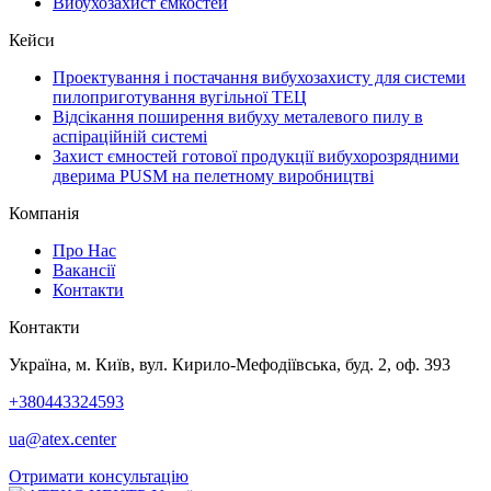
Вибухозахист ємкостей
Кейси
Проектування і постачання вибухозахисту для системи
пилоприготування вугільної ТЕЦ
Відсікання поширення вибуху металевого пилу в
аспіраційній системі
Захист ємностей готової продукції вибухорозрядними
дверима PUSM на пелетному виробництві
Компанія
Про Нас
Вакансії
Контакти
Контакти
Україна, м. Київ, вул. Кирило-Мефодіївська, буд. 2, оф. 393
+380443324593
ua@atex.center
Отримати консультацію