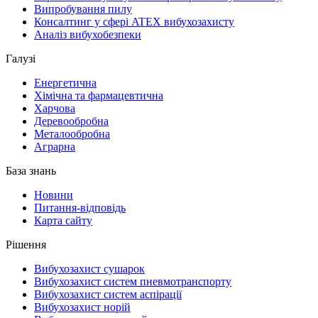
Випробування пилу
Консалтинг у сфері ATEX вибухозахисту
Аналіз вибухобезпеки
Галузі
Енергетична
Хімічна та фармацевтична
Харчова
Деревообробна
Металообробна
Аграрна
База знань
Новини
Питання-відповідь
Карта сайту
Рішення
Вибухозахист сушарок
Вибухозахист систем пневмотранспорту
Вибухозахист систем аспірації
Вибухозахист норій