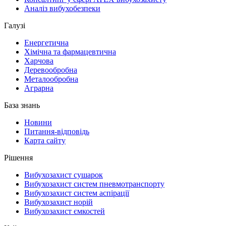
Аналіз вибухобезпеки
Галузі
Енергетична
Хімічна та фармацевтична
Харчова
Деревообробна
Металообробна
Аграрна
База знань
Новини
Питання-відповідь
Карта сайту
Рішення
Вибухозахист сушарок
Вибухозахист систем пневмотранспорту
Вибухозахист систем аспірації
Вибухозахист норій
Вибухозахист ємкостей