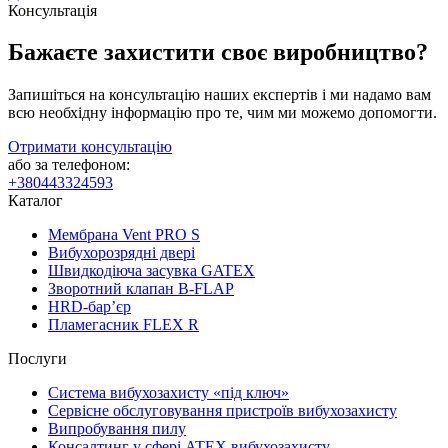
Консультація
Бажаєте захистити своє виробництво?
Запишіться на консультацію наших експертів і ми надамо вам
всю необхідну інформацію про те, чим ми можемо допомогти.
Отримати консультацію
або за телефоном:
+380443324593
Каталог
Мембрана Vent PRO S
Вибухорозрядні двері
Швидкодіюча засувка GATEX
Зворотний клапан B-FLAP
HRD-бар’єр
Пламегасник FLEX R
Послуги
Система вибухозахисту «під ключ»
Сервісне обслуговування пристроїв вибухозахисту
Випробування пилу
Консалтинг у сфері ATEX вибухозахисту