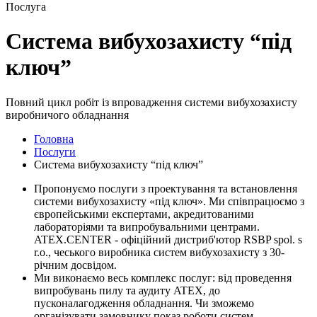
Послуга
Система вибухозахисту “під
ключ”
Повний цикл робіт із впровадження системи вибухозахисту
виробничого обладнання
Головна
Послуги
Система вибухозахисту “під ключ”
Пропонуємо послуги з проектування та встановлення
системи вибухозахисту «під ключ». Ми співпрацюємо з
європейськими експертами, акредитованими
лабораторіями та випробувальними центрами.
ATEX.CENTER - офіційний дистриб'ютор RSBP spol. s
r.o., чеського виробника систем вибухозахисту з 30-
річним досвідом.
Ми виконаємо весь комплекс послуг: від проведення
випробувань пилу та аудиту ATEX, до
пусконалагодження обладнання. Чи зможемо
організувати замовнику показ роботи систем