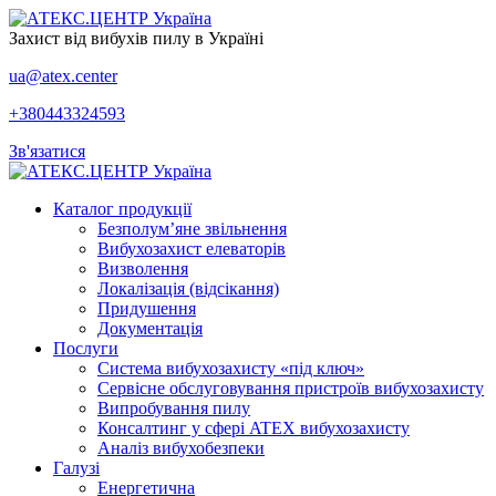
Захист від вибухів пилу в Україні
ua@atex.center
+380443324593
Зв'язатися
Каталог продукції
Безполум’яне звільнення
Вибухозахист елеваторів
Визволення
Локалізація (відсікання)
Придушення
Документація
Послуги
Система вибухозахисту «під ключ»
Сервісне обслуговування пристроїв вибухозахисту
Випробування пилу
Консалтинг у сфері ATEX вибухозахисту
Аналіз вибухобезпеки
Галузі
Енергетична