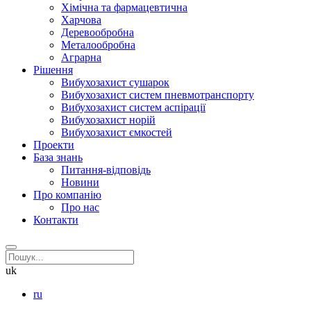
Хімічна та фармацевтична
Харчова
Деревообробна
Металообробна
Аграрна
Рішення
Вибухозахист сушарок
Вибухозахист систем пневмотранспорту
Вибухозахист систем аспірації
Вибухозахист норій
Вибухозахист ємкостей
Проекти
База знань
Питання-відповідь
Новини
Про компанію
Про нас
Контакти
uk
ru