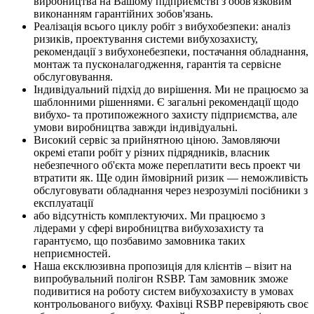
виробництва на Вашому підприємстві з обов'язковим
виконанням гарантійних зобов'язань.
Реалізація всього циклу робіт з вибухобезпеки: аналіз
ризиків, проектування системи вибухозахисту,
рекомендації з вибухонебезпеки, постачання обладнання,
монтаж та пусконалагодження, гарантія та сервісне
обслуговування.
Індивідуальний підхід до вирішення. Ми не працюємо за
шаблонними рішеннями. Є загальні рекомендації щодо
вибухо- та протипожежного захисту підприємства, але
умови виробництва завжди індивідуальні.
Високий сервіс за прийнятною ціною. Замовляючи
окремі етапи робіт у різних підрядників, власник
небезпечного об'єкта може переплатити весь проект чи
втратити як. Ще один ймовірний ризик — неможливість
обслуговувати обладнання через незрозумілі посібники з
експлуатації
або відсутність комплектуючих. Ми працюємо з
лідерами у сфері виробництва вибухозахисту та
гарантуємо, що позбавимо замовника таких
неприємностей.
Наша ексклюзивна пропозиція для клієнтів – візит на
випробувальний полігон RSBP. Там замовник зможе
подивитися на роботу систем вибухозахисту в умовах
контрольованого вибуху. Фахівці RSBP перевіряють своє