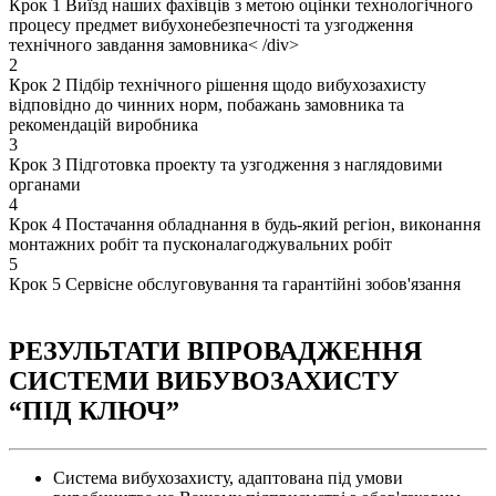
Крок 1
Виїзд наших фахівців з метою оцінки технологічного
процесу предмет вибухонебезпечності та узгодження
технічного завдання замовника
< /div>
2
Крок 2
Підбір технічного рішення щодо вибухозахисту
відповідно до чинних норм, побажань замовника та
рекомендацій виробника
3
Крок 3
Підготовка проекту та узгодження з наглядовими
органами
4
Крок 4
Постачання обладнання в будь-який регіон, виконання
монтажних робіт та пусконалагоджувальних робіт
5
Крок 5
Сервісне обслуговування та гарантійні зобов'язання
РЕЗУЛЬТАТИ ВПРОВАДЖЕННЯ
СИСТЕМИ ВИБУВОЗАХИСТУ
“ПІД КЛЮЧ”
Система вибухозахисту, адаптована під умови