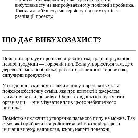
вибухозахисту на випробувальному полігоні виробника.
Також ми забезпечуємо сервісну підтримку після
реалізації проекту.
ЩО ДАЄ ВИБУХОЗАХИСТ?
Побічний продукт процесів виробництва, транспортування
певної продукції — горючий пил. Вона утворюється там, де є
дерево- та металообробка, робота з рослинною сировиною,
сипучими продуктами.
У поєднанні з киснем горючий пил утворює вибухо- та
пожежонебезпечну суміш, яка при контакті з джерелом
займання викликає вибух. Одне із завдань експлуатуючої
організації — мінімізувати вплив цього небезпечного
чинника.
Повністю виключити утворення пального пилу не можна. Так
само, як і прибрати з виробництва всі можливі джерела
ініціації вибуху, наприклад, іскри, нагріті поверхні.