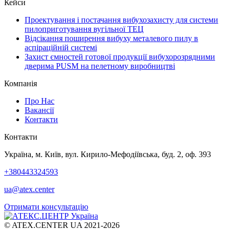
Кейси
Проектування і постачання вибухозахисту для системи
пилоприготування вугільної ТЕЦ
Відсікання поширення вибуху металевого пилу в
аспіраційній системі
Захист ємностей готової продукції вибухорозрядними
дверима PUSM на пелетному виробництві
Компанія
Про Нас
Вакансії
Контакти
Контакти
Україна, м. Київ, вул. Кирило-Мефодіївська, буд. 2, оф. 393
+380443324593
ua@atex.center
Отримати консультацію
© ATEX.CENTER UA 2021-2026