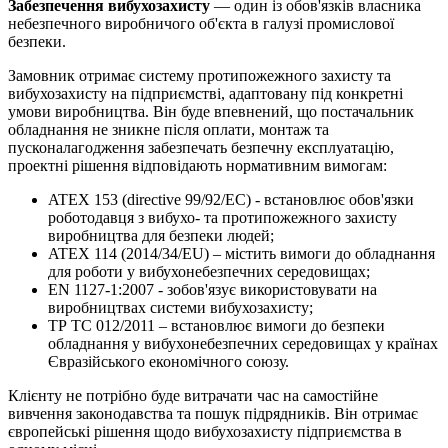
Забезпечення вибухозахисту
— один із обов'язків власника
небезпечного виробничого об'єкта в галузі промислової
безпеки.
Замовник отримає систему протипожежного захисту та
вибухозахисту на підприємстві, адаптовану під конкретні
умови виробництва. Він буде впевнений, що постачальник
обладнання не зникне після оплати, монтаж та
пусконалагодження забезпечать безпечну експлуатацію,
проектні рішення відповідають нормативним вимогам:
ATEX 153 (directive 99/92/EC) - встановлює обов'язки
роботодавця з вибухо- та протипожежного захисту
виробництва для безпеки людей;
ATEX 114 (2014/34/EU) – містить вимоги до обладнання
для роботи у вибухонебезпечних середовищах;
EN 1127-1:2007 - зобов'язує використовувати на
виробництвах системи вибухозахисту;
ТР ТС 012/2011 – встановлює вимоги до безпеки
обладнання у вибухонебезпечних середовищах у країнах
Євразійського економічного союзу.
Клієнту не потрібно буде витрачати час на самостійне
вивчення законодавства та пошук підрядників. Він отримає
європейські рішення щодо вибухозахисту підприємства в